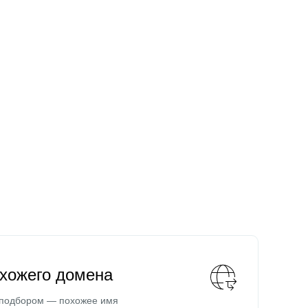
охожего домена
 подбором — похожее имя