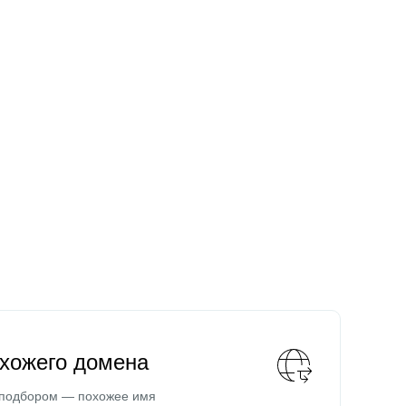
охожего домена
 подбором — похожее имя